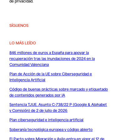
de privacidad
.
SÍGUENOS
LO MÁS LEÍDO
846 millones de euros a España para apoyar la
recuperación tras las inundaciones de 2024 en la
Comunidad Valenciana
Plan de Acción de la UE sobre Ciberseguridad e
Inteligencia Artificial
Código de buenas prácticas sobre marcado y etiquetado
de contenidos generados por IA
Sentencia TJUE. Asunto C-738/22 P (Google & Alphabet
v Comisión) de 2 de julio de 2026
Plan ciberseguridad e inteligencia artificial
Soberanía tecnológica europea y código abierto
El Pacto sobre Migración y Asilo entra en vigor el 12 de