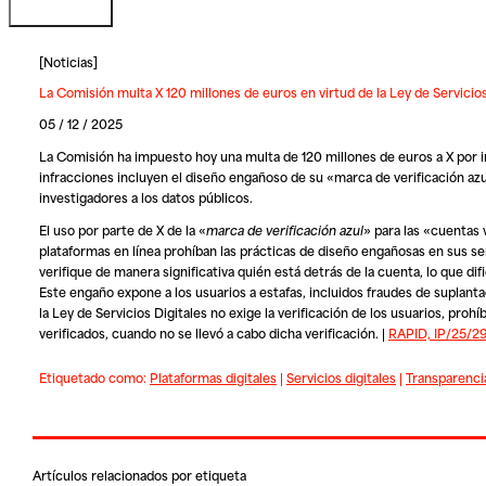
[
Noticias
]
La Comisión multa X 120 millones de euros en virtud de la Ley de Servicios
05 / 12 / 2025
La Comisión ha impuesto hoy una multa de 120 millones de euros a X por in
infracciones incluyen el diseño engañoso de su «marca de verificación azul»
investigadores a los datos públicos.
El uso por parte de X de la «
marca de verificación azul
» para las «cuentas v
plataformas en línea prohíban las prácticas de diseño engañosas en sus se
verifique de manera significativa quién está detrás de la cuenta, lo que di
Este engaño expone a los usuarios a estafas, incluidos fraudes de suplant
la Ley de Servicios Digitales no exige la verificación de los usuarios, pro
verificados, cuando no se llevó a cabo dicha verificación. |
RAPID, IP/25/29
Etiquetado como:
Plataformas digitales
|
Servicios digitales
|
Transparenci
Artículos relacionados por etiqueta