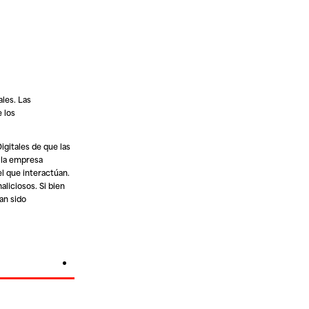
ales. Las
e los
Digitales de que las
e la empresa
el que interactúan.
liciosos. Si bien
an sido