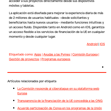
acceder a sus proyectos directamente desde sus dispositivos
móviles y tabletas.
La aplicación está diseñada para mejorar la experiencia diaria de más
de 2 millones de usuarios habituales —desde solicitantes y
beneficiarios hasta nuevos usuarios— mediante funciones intuitivas y
un acceso fluido. Disponible tanto en Android como en iOS, garantiza
un acceso flexible a los servicios de financiación de la UE en cualquier
momento y desde cualquier lugar.
Android
|
IOS
Etiquetado como:
Apps
|
Ayudas a las Pymes
|
Comisión Europea
|
Gestión de proyectos
|
Programas europeos
Artículos relacionados por etiqueta
La Comisión responde al ciberataque en su plataforma web
Europa
Transparencia de la financiación de la UE concedida a las ONG
Acuerdo participación de Corea en los programas de la Unión