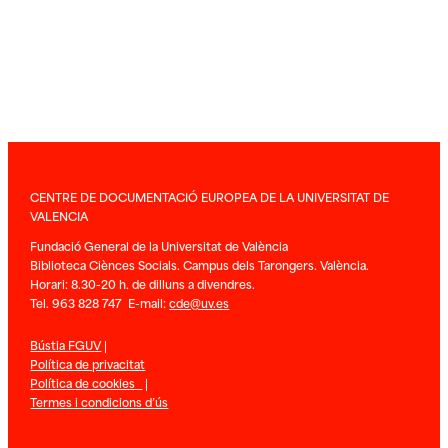
CENTRE DE DOCUMENTACIÓ EUROPEA DE LA UNIVERSITAT DE
VALENCIA
Fundació General de la Universitat de València
Biblioteca Ciènces Socials. Campus dels Tarongers. València.
Horari: 8.30-20 h. de dilluns a divendres.
Tel. 963 828 747 E-mail:
cde@uv.es
Bústia FGUV
|
Política de privacitat
Política de cookies
|
Termes i condicions d’ús