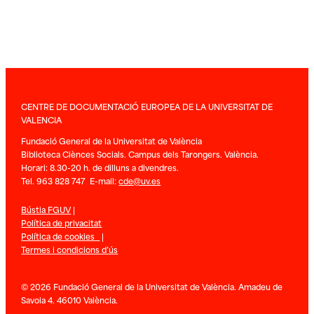
CENTRE DE DOCUMENTACIÓ EUROPEA DE LA UNIVERSITAT DE
VALENCIA
Fundació General de la Universitat de València
Biblioteca Ciènces Socials. Campus dels Tarongers. València.
Horari: 8.30-20 h. de dilluns a divendres.
Tel. 963 828 747 E-mail:
cde@uv.es
Bústia FGUV
|
Política de privacitat
Política de cookies
|
Termes i condicions d’ús
© 2026 Fundació General de la Universitat de València. Amadeu de
Savoia 4. 46010 València.