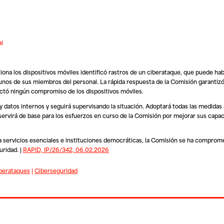
al
iona los dispositivos móviles identificó rastros de un ciberataque, que puede hab
unos de sus miembros del personal. La rápida respuesta de la Comisión garantizó
ectó ningún compromiso de los dispositivos móviles.
 y datos internos y seguirá supervisando la situación. Adoptará todas las medidas
y servirá de base para los esfuerzos en curso de la Comisión por mejorar sus cap
a servicios esenciales e instituciones democráticas, la Comisión se ha comprome
uridad. |
RAPID, IP/26/342, 06.02.2026
berataques
|
Ciberseguridad