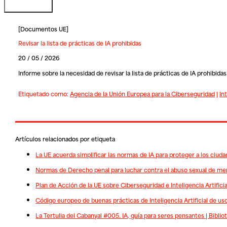
[
Documentos UE
]
Revisar la lista de prácticas de IA prohibidas
20 / 05 / 2026
Informe sobre la necesidad de revisar la lista de prácticas de IA prohibidas
Etiquetado como:
Agencia de la Unión Europea para la Ciberseguridad
|
Int
Artículos relacionados por etiqueta
La UE acuerda simplificar las normas de IA para proteger a los ciud
Normas de Derecho penal para luchar contra el abuso sexual de m
Plan de Acción de la UE sobre Ciberseguridad e Inteligencia Artificia
Código europeo de buenas prácticas de Inteligencia Artificial de us
La Tertulia del Cabanyal #005. IA, guía para seres pensantes | Bibli