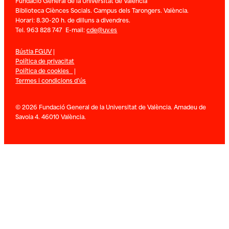
Fundació General de la Universitat de València
Biblioteca Ciènces Socials. Campus dels Tarongers. València.
Horari: 8.30-20 h. de dilluns a divendres.
Tel. 963 828 747 E-mail:
cde@uv.es
Bústia FGUV
|
Política de privacitat
Política de cookies
|
Termes i condicions d’ús
© 2026 Fundació General de la Universitat de València. Amadeu de
Savoia 4. 46010 València.