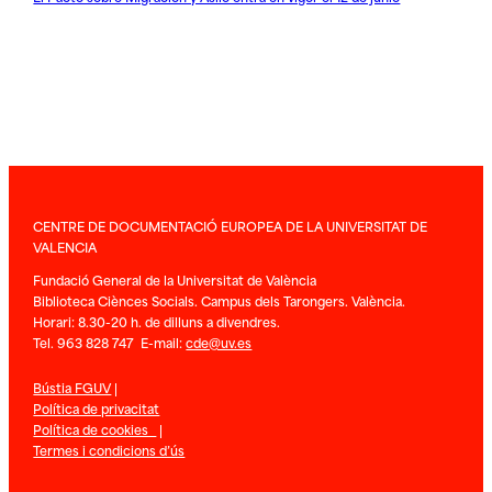
CENTRE DE DOCUMENTACIÓ EUROPEA DE LA UNIVERSITAT DE
VALENCIA
Fundació General de la Universitat de València
Biblioteca Ciènces Socials. Campus dels Tarongers. València.
Horari: 8.30-20 h. de dilluns a divendres.
Tel. 963 828 747 E-mail:
cde@uv.es
Bústia FGUV
|
Política de privacitat
Política de cookies
|
Termes i condicions d’ús