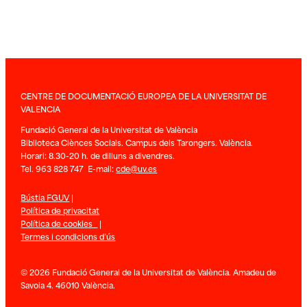
CENTRE DE DOCUMENTACIÓ EUROPEA DE LA UNIVERSITAT DE
VALENCIA
Fundació General de la Universitat de València
Biblioteca Ciènces Socials. Campus dels Tarongers. València.
Horari: 8.30-20 h. de dilluns a divendres.
Tel. 963 828 747 E-mail:
cde@uv.es
Bústia FGUV
|
Política de privacitat
Política de cookies
|
Termes i condicions d’ús
© 2026 Fundació General de la Universitat de València. Amadeu de
Savoia 4. 46010 València.