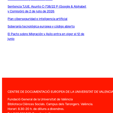
Sentencia TJUE. Asunto C-738/22 P (Google & Alphabet
v Comisión) de 2 de julio de 2026
Plan ciberseguridad e inteligencia artificial
Soberanía tecnológica europea y código abierto
El Pacto sobre Migración y Asilo entra en vigor el 12 de
junio
CENTRE DE DOCUMENTACIÓ EUROPEA DE LA UNIVERSITAT DE VALENCI
Fundació General de la Universitat de València
Biblioteca Ciènces Socials. Campus dels Tarongers. València.
Horari: 8.30-20 h. de dilluns a divendres.