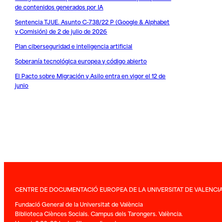
de contenidos generados por IA
Sentencia TJUE. Asunto C-738/22 P (Google & Alphabet
v Comisión) de 2 de julio de 2026
Plan ciberseguridad e inteligencia artificial
Soberanía tecnológica europea y código abierto
El Pacto sobre Migración y Asilo entra en vigor el 12 de
junio
CENTRE DE DOCUMENTACIÓ EUROPEA DE LA UNIVERSITAT DE VALENCI
Fundació General de la Universitat de València
Biblioteca Ciènces Socials. Campus dels Tarongers. València.