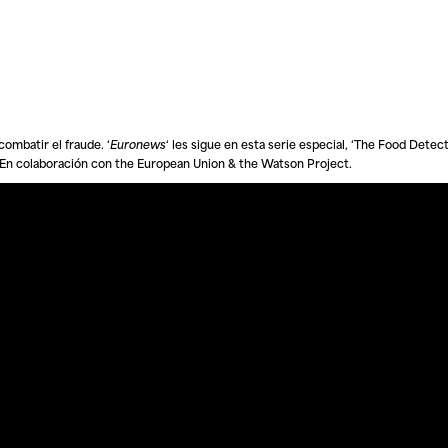
ombatir el fraude. ‘
Euronews
‘ les sigue en esta serie especial, ‘
The Food Detect
. En colaboración con the European Union & the Watson Project.