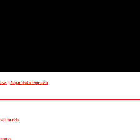
news
|
Seguridad alimentaria
do el mundo
entario