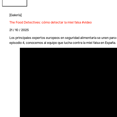
[
Galería
]
The Food Detectives: cómo detectar la miel falsa #video
21 / 10 / 2025
Los principales expertos europeos en seguridad alimentaria se unen para c
episodio 4, conocemos al equipo que lucha contra la miel falsa en España