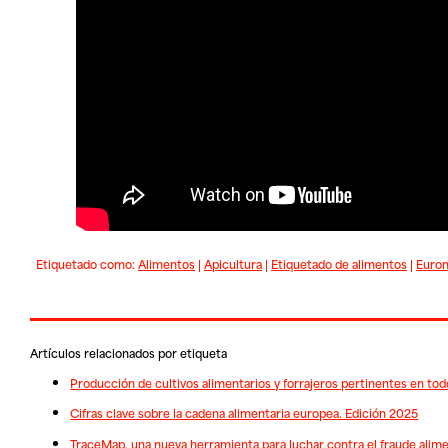
Etiquetado como:
Alimentos
|
Apicultura
|
Etiquetado de alimentos
|
Euro
Artículos relacionados por etiqueta
Producción de cultivos alimentarios y forrajeros pertinentes en to
Cifras clave sobre la cadena alimentaria europea. Edición 2025
TraceMap, una nueva herramienta para luchar contra el fraude alim