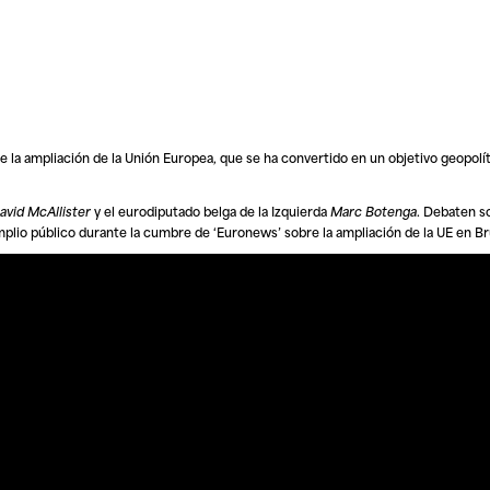
e la ampliación de la Unión Europea, que se ha convertido en un objetivo geopolít
avid McAllister
y el eurodiputado belga de la Izquierda
Marc Botenga
. Debaten s
n amplio público durante la cumbre de ‘Euronews’ sobre la ampliación de la UE en Br