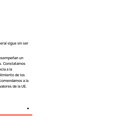
eral sigue sin ser
 desempeñan un
nas. Constatamos
cia a la
limiento de los
Recomendamos a la
valores de la UE.