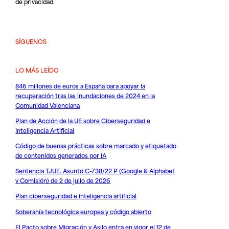
de privacidad
.
SÍGUENOS
LO MÁS LEÍDO
846 millones de euros a España para apoyar la
recuperación tras las inundaciones de 2024 en la
Comunidad Valenciana
Plan de Acción de la UE sobre Ciberseguridad e
Inteligencia Artificial
Código de buenas prácticas sobre marcado y etiquetado
de contenidos generados por IA
Sentencia TJUE. Asunto C-738/22 P (Google & Alphabet
v Comisión) de 2 de julio de 2026
Plan ciberseguridad e inteligencia artificial
Soberanía tecnológica europea y código abierto
El Pacto sobre Migración y Asilo entra en vigor el 12 de