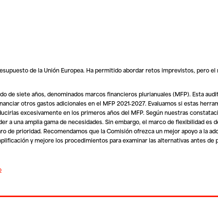
presupuesto de la Unión Europea. Ha permitido abordar retos imprevistos, pero el
odo de siete años, denominados marcos financieros plurianuales (MFP). Esta audi
financiar otros gastos adicionales en el MFP 2021‑2027. Evaluamos si estas herr
reducirlas excesivamente en los primeros años del MFP. Según nuestras constatac
onder a una amplia gama de necesidades. Sin embargo, el marco de flexibilidad es
laro de prioridad. Recomendamos que la Comisión ofrezca un mejor apoyo a la ad
mplificación y mejore los procedimientos para examinar las alternativas antes de
o