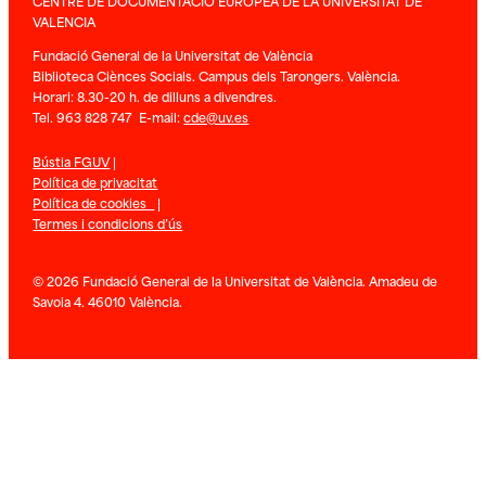
CENTRE DE DOCUMENTACIÓ EUROPEA DE LA UNIVERSITAT DE
VALENCIA
Fundació General de la Universitat de València
Biblioteca Ciènces Socials. Campus dels Tarongers. València.
Horari: 8.30-20 h. de dilluns a divendres.
Tel. 963 828 747 E-mail:
cde@uv.es
Bústia FGUV
|
Política de privacitat
Política de cookies
|
Termes i condicions d’ús
© 2026 Fundació General de la Universitat de València. Amadeu de
Savoia 4. 46010 València.