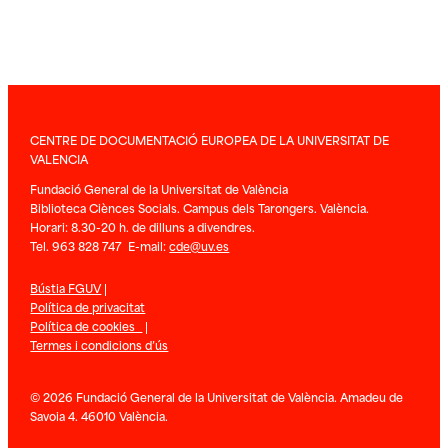
CENTRE DE DOCUMENTACIÓ EUROPEA DE LA UNIVERSITAT DE
VALENCIA
Fundació General de la Universitat de València
Biblioteca Ciènces Socials. Campus dels Tarongers. València.
Horari: 8.30-20 h. de dilluns a divendres.
Tel. 963 828 747 E-mail:
cde@uv.es
Bústia FGUV
|
Política de privacitat
Política de cookies
|
Termes i condicions d’ús
© 2026 Fundació General de la Universitat de València. Amadeu de
Savoia 4. 46010 València.