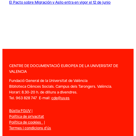
El Pacto sobre Migración y Asilo entra en vigor el 12 de junio
CENTRE DE DOCUMENTACIÓ EUROPEA DE LA UNIVERSITAT DE
VALENCIA
Fundació General de la Universitat de València
Biblioteca Ciènces Socials. Campus dels Tarongers. València.
Horari: 8.30-20 h. de dilluns a divendres.
Tel. 963 828 747 E-mail:
cde@uv.es
Bústia FGUV
|
Política de privacitat
Política de cookies
|
Termes i condicions d’ús