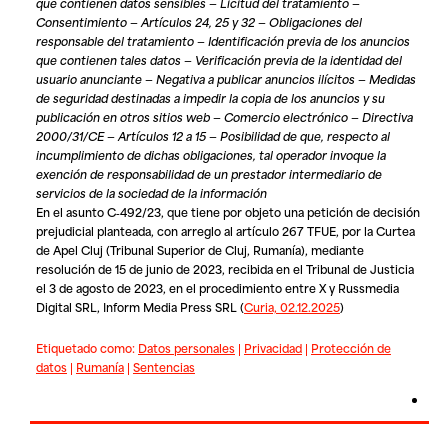
que contienen datos sensibles — Licitud del tratamiento —
Consentimiento — Artículos 24, 25 y 32 — Obligaciones del
responsable del tratamiento — Identificación previa de los anuncios
que contienen tales datos — Verificación previa de la identidad del
usuario anunciante — Negativa a publicar anuncios ilícitos — Medidas
de seguridad destinadas a impedir la copia de los anuncios y su
publicación en otros sitios web — Comercio electrónico — Directiva
2000/31/CE — Artículos 12 a 15 — Posibilidad de que, respecto al
incumplimiento de dichas obligaciones, tal operador invoque la
exención de responsabilidad de un prestador intermediario de
servicios de la sociedad de la información
En el asunto C‑492/23, que tiene por objeto una petición de decisión
prejudicial planteada, con arreglo al artículo 267 TFUE, por la Curtea
de Apel Cluj (Tribunal Superior de Cluj, Rumanía), mediante
resolución de 15 de junio de 2023, recibida en el Tribunal de Justicia
el 3 de agosto de 2023, en el procedimiento entre
X
y
Russmedia
Digital SRL, Inform Media Press SRL (
Curia, 02.12.2025
)
Etiquetado como:
Datos personales
|
Privacidad
|
Protección de
datos
|
Rumanía
|
Sentencias