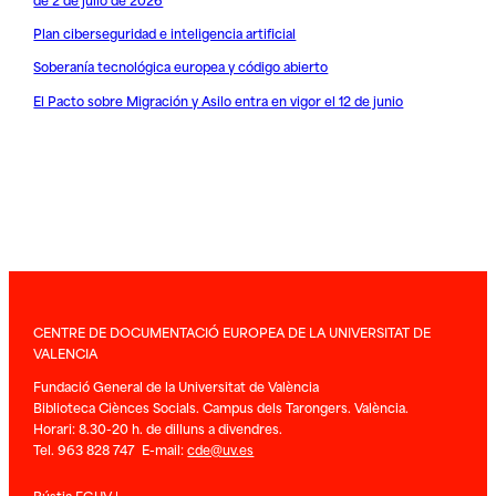
Plan ciberseguridad e inteligencia artificial
Soberanía tecnológica europea y código abierto
El Pacto sobre Migración y Asilo entra en vigor el 12 de junio
CENTRE DE DOCUMENTACIÓ EUROPEA DE LA UNIVERSITAT DE
VALENCIA
Fundació General de la Universitat de València
Biblioteca Ciènces Socials. Campus dels Tarongers. València.
Horari: 8.30-20 h. de dilluns a divendres.
Tel. 963 828 747 E-mail:
cde@uv.es
Bústia FGUV
|