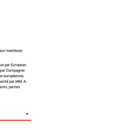
reur manifeste
nue par
European
 par
Compagnie
n européenne
,
ésenté par MM. A.
ents, parties