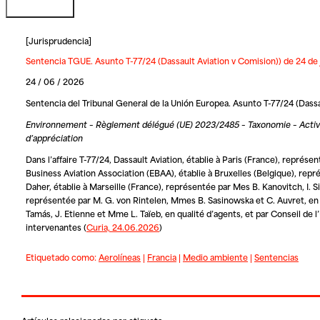
[
Jurisprudencia
]
Sentencia TGUE. Asunto T-77/24 (Dassault Aviation v Comision)) de 24 de
24 / 06 / 2026
Sentencia del Tribunal General de la Unión Europea. Asunto T-77/24 (Dassa
Environnement – Règlement délégué (UE) 2023/2485 – Taxonomie – Activités 
d’appréciation
Dans l’affaire T-77/24,
Dassault Aviation
, établie à Paris (France), représ
Business Aviation Association
(EBAA), établie à Bruxelles (Belgique), repré
Daher
, établie à Marseille (France), représentée par Mes B. Kanovitch, I.
représentée par M. G. von Rintelen, Mmes B. Sasinowska et C. Auvret, en
Tamás, J. Etienne et Mme L. Taïeb, en qualité d’agents, et par
Conseil de 
intervenantes (
Curia, 24.06.2026
)
Etiquetado como:
Aerolíneas
|
Francia
|
Medio ambiente
|
Sentencias