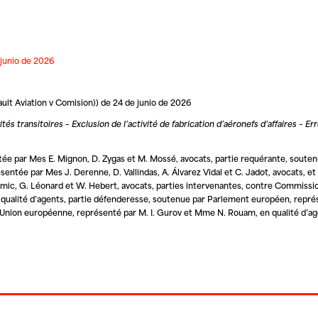
 junio de 2026
ult Aviation v Comision)) de 24 de junio de 2026
transitoires – Exclusion de l’activité de fabrication d’aéronefs d’affaires – Er
entée par Mes E. Mignon, D. Zygas et M. Mossé, avocats, partie requérante, soute
sentée par Mes J. Derenne, D. Vallindas, A. Álvarez Vidal et C. Jadot, avocats, et
 Simic, G. Léonard et W. Hebert, avocats, parties intervenantes, contre
Commissio
 qualité d’agents, partie défenderesse, soutenue par
Parlement européen
, repr
l’Union européenne
, représenté par M. I. Gurov et Mme N. Rouam, en qualité d’ag