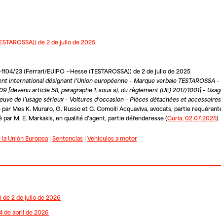
ESTAROSSA)) de 2 de julio de 2025
 T-1104/23 (Ferrari/EUIPO —Hesse (TESTAROSSA)) de 2 de julio de 2025
t international désignant l’Union européenne – Marque verbale TESTAROSSA – 
09 [devenu article 58, paragraphe 1, sous a), du règlement (UE) 2017/1001] – Usage
reuve de l’usage sérieux – Voitures d’occasion – Pièces détachées et accessoires
ée par Mes K. Muraro, G. Russo et C. Comolli Acquaviva, avocats, partie requéran
 par M. E. Markakis, en qualité d’agent, partie défenderesse
(
Curia, 02.07.2025
)
e la Unión Europea
|
Sentencias
|
Vehículos a motor
 de 2 de julio de 2026
4 de abril de 2026