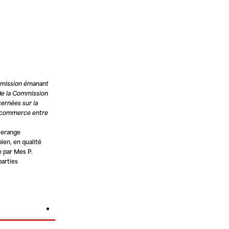
ommission émanant
 de la Commission
ernées sur la
du commerce entre
hlerange
ien, en qualité
 par Mes P.
parties