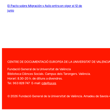
El Pacto sobre Migración y Asilo entra en vigor el 12 de
junio
CENTRE DE DOCUMENTACIÓ EUROPEA DE LA UNIVERSITAT DE VALENCI
Fundació General de la Universitat de València
Biblioteca Ciènces Socials. Campus dels Tarongers. València.
Horari: 8.30-20 h. de dilluns a divendres.
Tel. 963 828 747 E-mail:
cde@uv.es
© 2026 Fundació General de la Universitat de València. Amadeu de Savoia 4