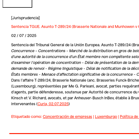
[
Jurisprudencia
]
Sentencia TGUE. Asunto T-289/24 (Brasserie Nationale and Munhowen v C
02 / 07 / 2025
Sentencia del Tribunal General de la Unión Europea. Asunto T-289/24 (Br
Concurrence – Concentrations – Marché de la distribution en gros de bo
d’une autorité de la concurrence d’un État membre non compétente selon 
d’examiner l’opération de concentration – Délai de présentation de la d
demande de renvoi – Régime linguistique – Délai de notification de la dé
États membres – Menace d’affectation significative de la concurrence – 
Dans l’affaire T‑289/24,
Brasserie Nationale
(anc. Brasseries Funck-Briche
(Luxembourg), représentées par Me G. Parleani, avocat, parties requéran
d’agents, partie défenderesse, soutenue par
Autorité de concurrence d
Kinsch et V. Richard, avocats, et par
Anheuser-Busch InBev
, établie à Br
intervenantes
(
Curia, 02.07.2025
)
Etiquetado como:
Concentración de empresas
|
Luxemburgo
|
Política d