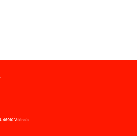
A
. 46010 València.