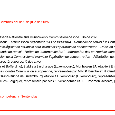
ommission) de 2 de julio de 2025
asserie Nationale and Munhowen v Commission) de 2 de julio de 2025
issons – Article 22 du règlement (CE) no 139/2004 – Demande de renvoi à la C
la législation nationale pour examiner l’opération de concentration – Décision
emande de renvoi – Notion de “communication” – Information des entreprises conc
cision de la Commission d’examiner l’opération de concentration – Affectation 
Caractère approprié du renvoi
r et Bofferding), établie à Bascharage (Luxembourg),
Munhowen SA
, établie à E
tes, contre
Commission européenne
, représentée par MM. P. Berghe et N. Camb
u Grand-Duché de Luxembourg
, établie à Luxembourg (Luxembourg), représentée
uxelles (Belgique), représentée par Mes K. Veranneman et J.-P. Roemen, avocats, 
e competencia
|
Sentencias