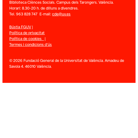
Biblioteca Ciènces Socials. Campus dels Tarongers. València.
Horari: 8.30-20 h. de dilluns a divendres.
Tel. 963 828 747 E-mail:
cde@uv.es
Bústia FGUV
|
Política de privacitat
Política de cookies
|
Termes i condicions d’ús
© 2026 Fundació General de la Universitat de València. Amadeu de
Savoia 4. 46010 València.