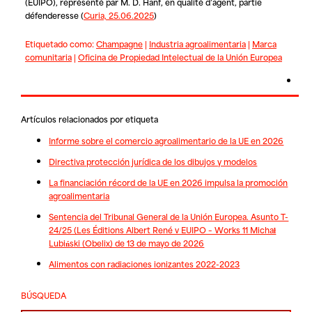
(EUIPO)
, représenté par M. D. Hanf, en qualité d’agent, partie
défenderesse
(
Curia, 25.06.2025
)
Etiquetado como:
Champagne
|
Industria agroalimentaria
|
Marca
comunitaria
|
Oficina de Propiedad Intelectual de la Unión Europea
Artículos relacionados por etiqueta
Informe sobre el comercio agroalimentario de la UE en 2026
Directiva protección jurídica de los dibujos y modelos
La financiación récord de la UE en 2026 impulsa la promoción
agroalimentaria
Sentencia del Tribunal General de la Unión Europea. Asunto T-
24/25 (Les Éditions Albert René v EUIPO – Works 11 Michał
Lubiński (Obelix) de 13 de mayo de 2026
Alimentos con radiaciones ionizantes 2022-2023
BÚSQUEDA