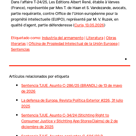
Dans l’affaire T-24/25,
Les Éditions Albert René
, établie à Vanves
(France), représentée par Mes T. de Haan et S. Vandezande, avocats,
partie requérante, contre
Office de l’Union européenne pour la
propriété intellectuelle (EUIPO)
, représenté par M. V. Ruzek, en
qualité d’agent, partie défenderesse
(
Curia, 13.05.2026
)
Etiquetado como:
Industria del armamento
|
Literatura
|
Obras
literarias
|
Oficina de Propiedad Intelectual de la Unión Europea
|
Sentencias
Artículos relacionados por etiqueta
Sentencia TJUE. Asunto C-286/25 (BRANDL) de 13 de mayo
de 2026
La defensa de Europa. Revista Política Exterior #226, 31 julio
2025
Sentencia TJUE. Asunto C-34/24 (Stichting Right to
Consumer Justice y Stichting App StoresClaims) de 2 de
diciembre de 2025
Sentencia TJUE. Asuntos conjuntos C-696/23 P