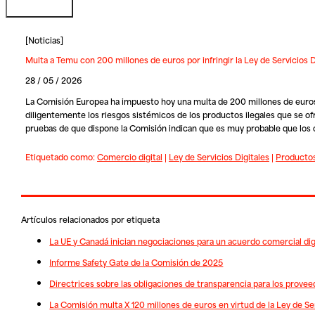
[
Noticias
]
Multa a Temu con 200 millones de euros por infringir la Ley de Servicios D
28 / 05 / 2026
La Comisión Europea ha impuesto hoy una multa de 200 millones de euros a 
diligentemente los riesgos sistémicos de los productos ilegales que se of
pruebas de que dispone la Comisión indican que es muy probable que los 
Etiquetado como:
Comercio digital
|
Ley de Servicios Digitales
|
Productos
Artículos relacionados por etiqueta
La UE y Canadá inician negociaciones para un acuerdo comercial dig
Informe Safety Gate de la Comisión de 2025
Directrices sobre las obligaciones de transparencia para los prove
La Comisión multa X 120 millones de euros en virtud de la Ley de Ser