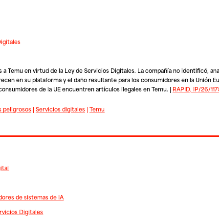
igitales
Temu en virtud de la Ley de Servicios Digitales. La compañía no identificó, ana
recen en su plataforma y el daño resultante para los consumidores en la Unión E
consumidores de la UE encuentren artículos ilegales en Temu. |
RAPID, IP/26/117
 peligrosos
|
Servicios digitales
|
Temu
ital
edores de sistemas de IA
vicios Digitales