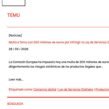
TEMU
[
Noticias
]
Multa a Temu con 200 millones de euros por infringir la Ley de Servicios D
28 / 05 / 2026
La Comisión Europea ha impuesto hoy una multa de 200 millones de euros a 
diligentemente los riesgos sistémicos de los productos ilegales que…
Leer más...
Etiquetado como:
Comercio digital
|
Ley de Servicios Digitales
|
Productos
BÚSQUEDA