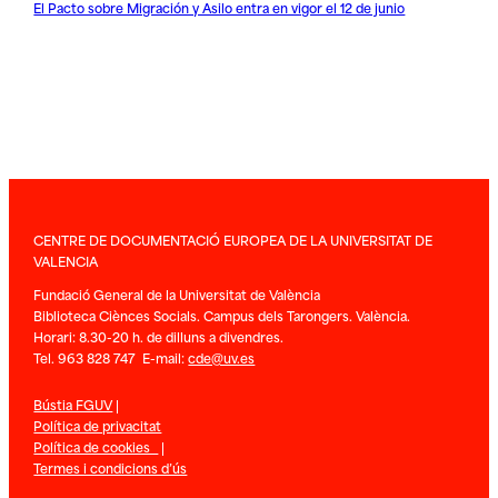
El Pacto sobre Migración y Asilo entra en vigor el 12 de junio
CENTRE DE DOCUMENTACIÓ EUROPEA DE LA UNIVERSITAT DE
VALENCIA
Fundació General de la Universitat de València
Biblioteca Ciènces Socials. Campus dels Tarongers. València.
Horari: 8.30-20 h. de dilluns a divendres.
Tel. 963 828 747 E-mail:
cde@uv.es
Bústia FGUV
|
Política de privacitat
Política de cookies
|
Termes i condicions d’ús