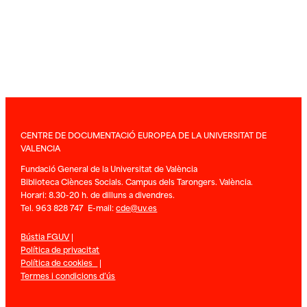
CENTRE DE DOCUMENTACIÓ EUROPEA DE LA UNIVERSITAT DE
VALENCIA
Fundació General de la Universitat de València
Biblioteca Ciènces Socials. Campus dels Tarongers. València.
Horari: 8.30-20 h. de dilluns a divendres.
Tel. 963 828 747 E-mail:
cde@uv.es
Bústia FGUV
|
Política de privacitat
Política de cookies
|
Termes i condicions d’ús