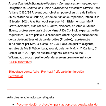
Protection juridictionnelle effective – Commencement de preuve –
Obligation du Tribunal de l’Union européenne d’instruire l’affaire
Dans
l’affaire C‑136/24 P, ayant pour objet un pourvoi au titre de l’article
56 du statut de la Cour de justice de l’Union européenne, introduit le
19 février 2024,
Alaa Hamoudi
, représenté initialement par Me F.
Gatta, avvocato, puis par Me F. Gatta, avvocato, et Mme A. Musco
Eklund, professeure, assistés de Mme J. De Coninck, experte, partie
requérante, l’autre partie à la procédure étant:
Agence européenne
de garde-frontières et de garde-côtes (Frontex)
, représentée
initialement par MM. C. Carroll et R.‑A. Popa, en qualité d’agents,
assistés de Me B. Wägenbaur, avocat, puis par MM. H. Y. Caniard, C.
Carroll et R.-A. Popa, en qualité d’agents, assistés de Me B.
Wägenbaur, avocat, partie défenderesse en première instance
(
Curia, 18.12.2025
)
Etiquetado como:
Asilo
|
Frontex
|
Política de inmigración
|
Sentencias
Artículos relacionados por etiqueta
Recomendación protección para las personas desplazadas de