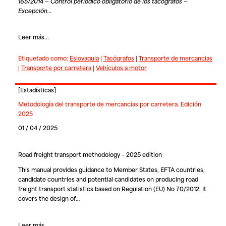
165/2014 — Control periódico obligatorio de los tacógrafos —
Excepción…
Leer más...
Etiquetado como:
Eslovaquia
|
Tacógrafos
|
Transporte de mercancias
|
Transporte por carretera
|
Vehículos a motor
[
Estadísticas
]
Metodología del transporte de mercancías por carretera. Edición
2025
01 / 04 / 2025
Road freight transport methodology – 2025 edition
This manual provides guidance to Member States, EFTA countries,
candidate countries and potential candidates on producing road
freight transport statistics based on Regulation (EU) No 70/2012. It
covers the design of…
Leer más...