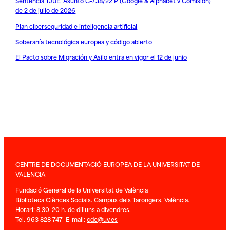
Sentencia TJUE. Asunto C-738/22 P (Google & Alphabet v Comisión)
de 2 de julio de 2026
Plan ciberseguridad e inteligencia artificial
Soberanía tecnológica europea y código abierto
El Pacto sobre Migración y Asilo entra en vigor el 12 de junio
CENTRE DE DOCUMENTACIÓ EUROPEA DE LA UNIVERSITAT DE
VALENCIA
Fundació General de la Universitat de València
Biblioteca Ciènces Socials. Campus dels Tarongers. València.
Horari: 8.30-20 h. de dilluns a divendres.
Tel. 963 828 747 E-mail:
cde@uv.es