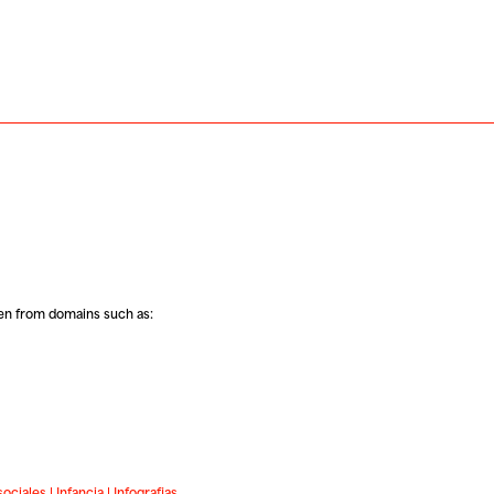
ren from domains such as:
sociales
|
Infancia
|
Infografias