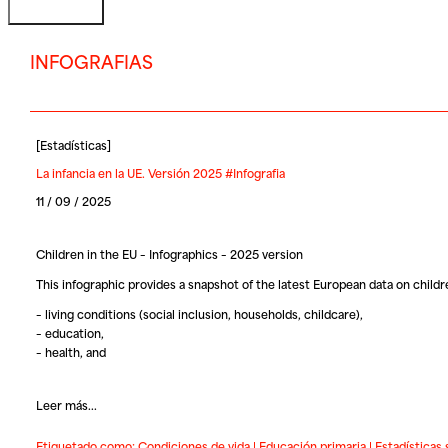
INFOGRAFIAS
[
Estadísticas
]
La infancia en la UE. Versión 2025 #Infografia
11 / 09 / 2025
Children in the EU – Infographics – 2025 version
This infographic provides a snapshot of the latest European data on child
– living conditions (social inclusion, households, childcare),
– education,
– health, and
Leer más...
Etiquetado como:
Condiciones de vida
|
Educación primaria
|
Estadísticas 