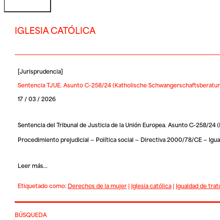
IGLESIA CATÓLICA
[
Jurisprudencia
]
Sentencia TJUE. Asunto C-258/24 (Katholische Schwangerschaftsberatun
17 / 03 / 2026
Sentencia del Tribunal de Justicia de la Unión Europea. Asunto C-258/2
Procedimiento prejudicial — Política social — Directiva 2000/78/CE — Igu
Leer más...
Etiquetado como:
Derechos de la mujer
|
Iglesia católica
|
Igualdad de trat
BÚSQUEDA