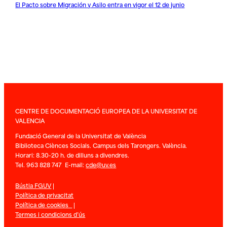
El Pacto sobre Migración y Asilo entra en vigor el 12 de junio
CENTRE DE DOCUMENTACIÓ EUROPEA DE LA UNIVERSITAT DE
VALENCIA
Fundació General de la Universitat de València
Biblioteca Ciènces Socials. Campus dels Tarongers. València.
Horari: 8.30-20 h. de dilluns a divendres.
Tel. 963 828 747 E-mail:
cde@uv.es
Bústia FGUV
|
Política de privacitat
Política de cookies
|
Termes i condicions d’ús