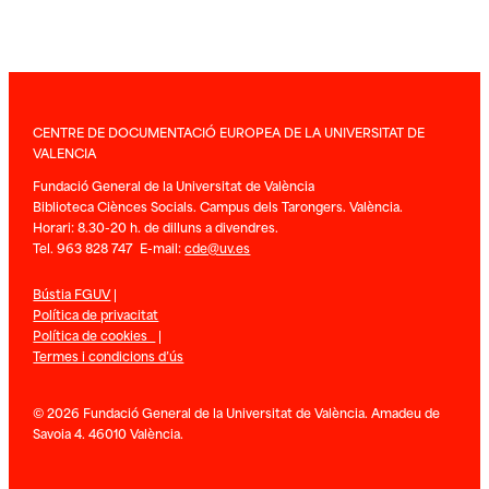
CENTRE DE DOCUMENTACIÓ EUROPEA DE LA UNIVERSITAT DE
VALENCIA
Fundació General de la Universitat de València
Biblioteca Ciènces Socials. Campus dels Tarongers. València.
Horari: 8.30-20 h. de dilluns a divendres.
Tel. 963 828 747 E-mail:
cde@uv.es
Bústia FGUV
|
Política de privacitat
Política de cookies
|
Termes i condicions d’ús
© 2026 Fundació General de la Universitat de València. Amadeu de
Savoia 4. 46010 València.