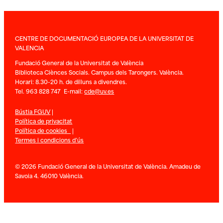
CENTRE DE DOCUMENTACIÓ EUROPEA DE LA UNIVERSITAT DE
VALENCIA
Fundació General de la Universitat de València
Biblioteca Ciènces Socials. Campus dels Tarongers. València.
Horari: 8.30-20 h. de dilluns a divendres.
Tel. 963 828 747 E-mail:
cde@uv.es
Bústia FGUV
|
Política de privacitat
Política de cookies
|
Termes i condicions d’ús
© 2026 Fundació General de la Universitat de València. Amadeu de
Savoia 4. 46010 València.