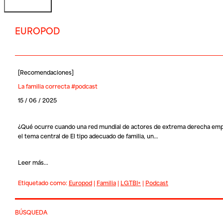
EUROPOD
[
Recomendaciones
]
La familia correcta #podcast
15 / 06 / 2025
¿Qué ocurre cuando una red mundial de actores de extrema derecha empiez
el tema central de El tipo adecuado de familia, un…
Leer más...
Etiquetado como:
Europod
|
Familia
|
LGTBI+
|
Podcast
BÚSQUEDA