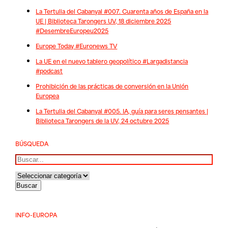
La Tertulia del Cabanyal #007. Cuarenta años de España en la
UE | Biblioteca Tarongers UV, 18 diciembre 2025
#DesembreEuropeu2025
Europe Today #Euronews TV
La UE en el nuevo tablero geopolítico #Largadistancia
#podcast
Prohibición de las prácticas de conversión en la Unión
Europea
La Tertulia del Cabanyal #005. IA, guía para seres pensantes |
Biblioteca Tarongers de la UV, 24 octubre 2025
BÚSQUEDA
Buscar
INFO-EUROPA