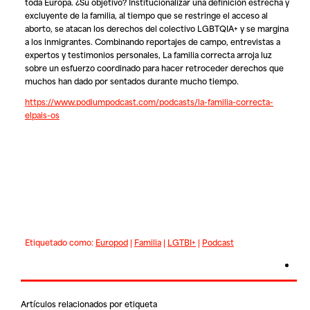
toda Europa. ¿Su objetivo? Institucionalizar una definición estrecha y
excluyente de la familia, al tiempo que se restringe el acceso al
aborto, se atacan los derechos del colectivo LGBTQIA+ y se margina
a los inmigrantes. Combinando reportajes de campo, entrevistas a
expertos y testimonios personales,
La familia correcta
arroja luz
sobre un esfuerzo coordinado para hacer retroceder derechos que
muchos han dado por sentados durante mucho tiempo.
https://www.podiumpodcast.com/podcasts/la-familia-correcta-
elpais-os
Etiquetado como:
Europod
|
Familia
|
LGTBI+
|
Podcast
Artículos relacionados por etiqueta