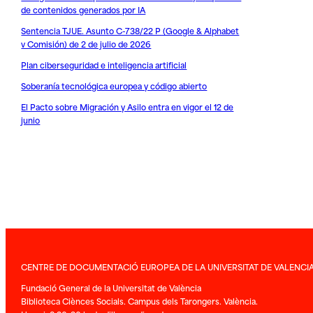
de contenidos generados por IA
Sentencia TJUE. Asunto C-738/22 P (Google & Alphabet
v Comisión) de 2 de julio de 2026
Plan ciberseguridad e inteligencia artificial
Soberanía tecnológica europea y código abierto
El Pacto sobre Migración y Asilo entra en vigor el 12 de
junio
CENTRE DE DOCUMENTACIÓ EUROPEA DE LA UNIVERSITAT DE VALENCI
Fundació General de la Universitat de València
Biblioteca Ciènces Socials. Campus dels Tarongers. València.