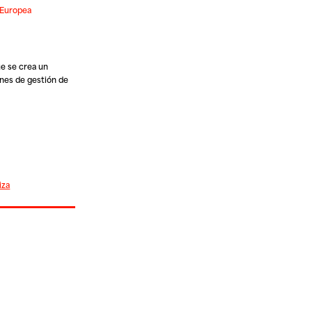
n Europea
ue se crea un
ones de gestión de
iza