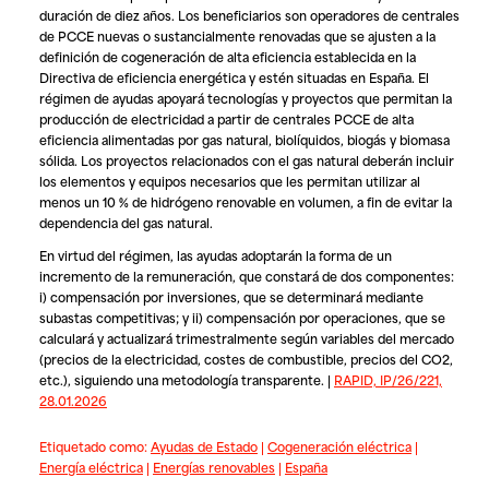
duración de diez años. Los beneficiarios son operadores de centrales
de PCCE nuevas o sustancialmente renovadas que se ajusten a la
definición de cogeneración de alta eficiencia establecida en la
Directiva de eficiencia energética y estén situadas en España. El
régimen de ayudas apoyará tecnologías y proyectos que permitan la
producción de electricidad a partir de centrales PCCE de alta
eficiencia alimentadas por gas natural, biolíquidos, biogás y biomasa
sólida. Los proyectos relacionados con el gas natural deberán incluir
los elementos y equipos necesarios que les permitan utilizar al
menos un 10 % de hidrógeno renovable en volumen, a fin de evitar la
dependencia del gas natural.
En virtud del régimen, las ayudas adoptarán la forma de un
incremento de la remuneración, que constará de dos componentes:
i) compensación por inversiones, que se determinará mediante
subastas competitivas; y ii) compensación por operaciones, que se
calculará y actualizará trimestralmente según variables del mercado
(precios de la electricidad, costes de combustible, precios del CO2,
etc.), siguiendo una metodología transparente. |
RAPID, IP/26/221,
28.01.2026
Etiquetado como:
Ayudas de Estado
|
Cogeneración eléctrica
|
Energía eléctrica
|
Energías renovables
|
España