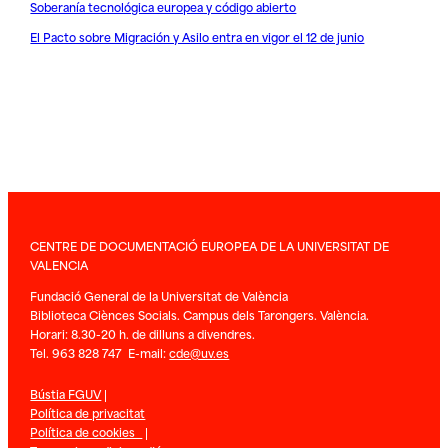
Soberanía tecnológica europea y código abierto
El Pacto sobre Migración y Asilo entra en vigor el 12 de junio
CENTRE DE DOCUMENTACIÓ EUROPEA DE LA UNIVERSITAT DE
VALENCIA
Fundació General de la Universitat de València
Biblioteca Ciènces Socials. Campus dels Tarongers. València.
Horari: 8.30-20 h. de dilluns a divendres.
Tel. 963 828 747 E-mail:
cde@uv.es
Bústia FGUV
|
Política de privacitat
Política de cookies
|