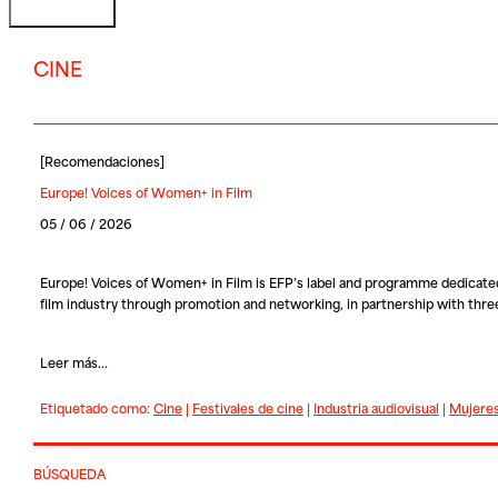
CINE
[
Recomendaciones
]
Europe! Voices of Women+ in Film
05 / 06 / 2026
Europe! Voices of Women+ in Film
is EFP’s label and programme dedicated
film industry through promotion and networking, in partnership with three 
Leer más...
Etiquetado como:
Cine
|
Festivales de cine
|
Industria audiovisual
|
Mujere
BÚSQUEDA