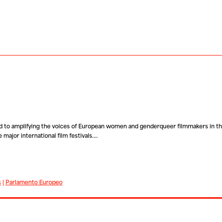
 to amplifying the voices of European women and genderqueer filmmakers in the
major international film festivals.…
s
|
Parlamento Europeo