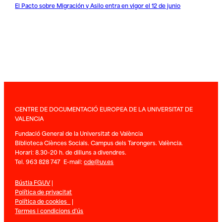
El Pacto sobre Migración y Asilo entra en vigor el 12 de junio
CENTRE DE DOCUMENTACIÓ EUROPEA DE LA UNIVERSITAT DE
VALENCIA
Fundació General de la Universitat de València
Biblioteca Ciènces Socials. Campus dels Tarongers. València.
Horari: 8.30-20 h. de dilluns a divendres.
Tel. 963 828 747 E-mail:
cde@uv.es
Bústia FGUV
|
Política de privacitat
Política de cookies
|
Termes i condicions d’ús