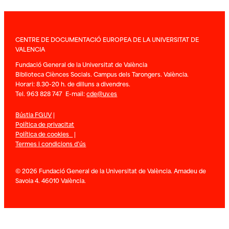
CENTRE DE DOCUMENTACIÓ EUROPEA DE LA UNIVERSITAT DE
VALENCIA
Fundació General de la Universitat de València
Biblioteca Ciènces Socials. Campus dels Tarongers. València.
Horari: 8.30-20 h. de dilluns a divendres.
Tel. 963 828 747 E-mail:
cde@uv.es
Bústia FGUV
|
Política de privacitat
Política de cookies
|
Termes i condicions d’ús
© 2026 Fundació General de la Universitat de València. Amadeu de
Savoia 4. 46010 València.