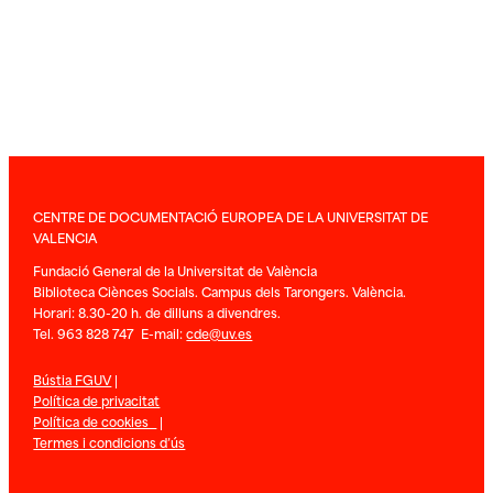
CENTRE DE DOCUMENTACIÓ EUROPEA DE LA UNIVERSITAT DE
VALENCIA
Fundació General de la Universitat de València
Biblioteca Ciènces Socials. Campus dels Tarongers. València.
Horari: 8.30-20 h. de dilluns a divendres.
Tel. 963 828 747 E-mail:
cde@uv.es
Bústia FGUV
|
Política de privacitat
Política de cookies
|
Termes i condicions d’ús