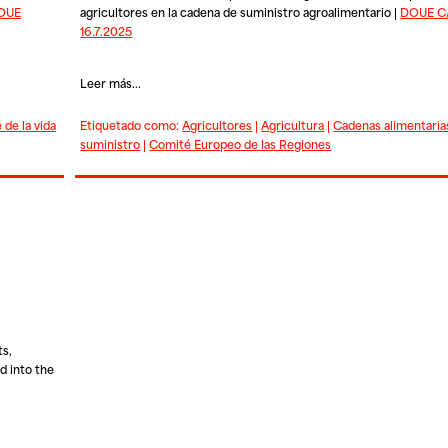
OUE
agricultores en la cadena de suministro agroalimentario |
DOUE C
16.7.2025
Leer más...
 de la vida
Etiquetado como:
Agricultores
|
Agricultura
|
Cadenas alimentaria
suministro
|
Comité Europeo de las Regiones
ts,
d into the