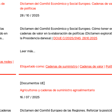
s de
Dictamen del Comité Económico y Social Europeo. Cadenas de val
de políticas
28 / 10 / 2025
las
Dictamen del Comité Económico y Social Europeo. Cómo tener en
ado en
cadenas de valor en la elaboración de políticas (Dictamen explorat
as…
la Presidencia danesa) |
DOUE C/2025/5145, 28.10.2025
Leer más...
las redes
|
Etiquetado como:
Cadenas de suministro
|
Cadenas de valor
|
Polí
[
Documentos UE
]
Agricultores y cadenas de suministro agroalimentario
16 / 07 / 2025
 cadenas
Dictamen del Comité Europeo de las Regiones. Reforzar la posició