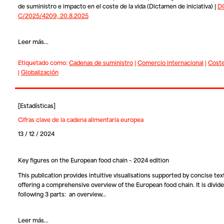
de suministro e impacto en el coste de la vida (Dictamen de iniciativa) |
D
C/2025/4209, 20.8.2025
Leer más...
Etiquetado como:
Cadenas de suministro
|
Comercio internacional
|
Coste
|
Globalización
[
Estadísticas
]
Cifras clave de la cadena alimentaria europea
13 / 12 / 2024
Key figures on the European food chain – 2024 edition
This publication provides intuitive visualisations supported by concise tex
offering a comprehensive overview of the European food chain. It is divide
following 3 parts: an overview…
Leer más...