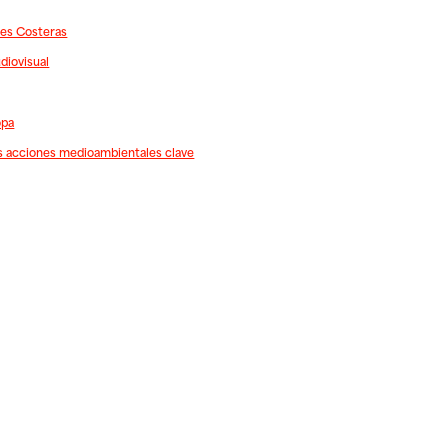
des Costeras
diovisual
opa
s acciones medioambientales clave