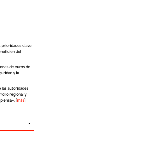
s prioridades clave
eneficien del
llones de euros de
guridad y la
 las autoridades
ollo regional y
e piensa».
[
más
]