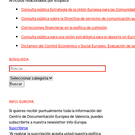
Artículos relacionados por etiqueta
Consulta pública Estrategia de la Unión Europea para las Comunida
Consulta pública sobre la Directiva de servicios de comunicación au
Correcciones financieras en la política de cohesión
Consulta pública para una visión estratégica para el deporte en Eur
Dictamen del Comité Económico y Social Europeo. Evaluación de la
BÚSQUEDA
Buscar
INFO-EUROPA
Si quieres recibir puntualmente toda la información del
Centro de Documentación Europea de Valencia, puedes
subscribirte a nuestra newsletter Info-Europa.
Suscribirse
*Al realizar la suscripción acepta usted nuestra
política