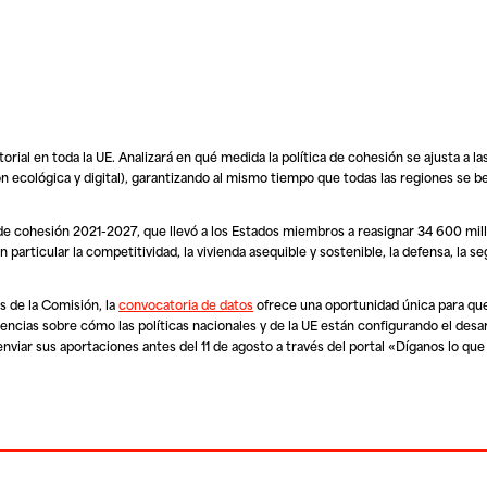
orial en toda la UE. Analizará en qué medida la política de cohesión se ajusta a la
ón ecológica y digital), garantizando al mismo tiempo que todas las regiones se b
a de cohesión 2021-2027, que llevó a los Estados miembros a reasignar 34 600 mi
particular la competitividad, la vivienda asequible y sostenible, la defensa, la se
os de la Comisión, la
convocatoria de datos
ofrece una oportunidad única para que
cias sobre cómo las políticas nacionales y de la UE están configurando el desarr
 enviar sus aportaciones antes del 11 de agosto a través del portal «Díganos lo qu