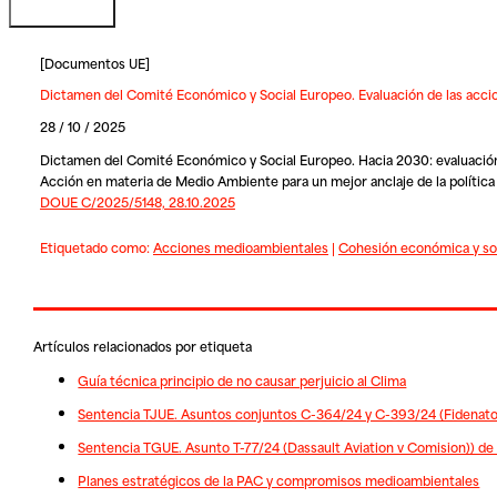
[
Documentos UE
]
Dictamen del Comité Económico y Social Europeo. Evaluación de las acc
28 / 10 / 2025
Dictamen del Comité Económico y Social Europeo. Hacia 2030: evaluación
Acción en materia de Medio Ambiente para un mejor anclaje de la política
DOUE C/2025/5148, 28.10.2025
Etiquetado como:
Acciones medioambientales
|
Cohesión económica y so
Artículos relacionados por etiqueta
Guía técnica principio de no causar perjuicio al Clima
Sentencia TJUE. Asuntos conjuntos C-364/24 y C-393/24 (Fidenato
Sentencia TGUE. Asunto T-77/24 (Dassault Aviation v Comision)) de
Planes estratégicos de la PAC y compromisos medioambientales