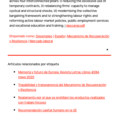
across four interconnected pillars: i) reducing the excessive use of
temporary contracts, ii) rebalancing firms’ capacity to manage
cyclical and structural shocks, iii) modernising the collective
bargaining framework and iv) strengthening labour rights and
reforming active labour market policies, public employment services
and vocational education and training. |
descarga pdf
Etiquetado como:
Desempleo
|
España
|
Mecanismo de Recuperación
y Resiliencia
|
Mercado laboral
Artículos relacionados por etiqueta
Memoria y futuro de Europa. Revista Letras Libres #284,
mayo 2025
Trazabilidad y transparencia del Mecanismo de Recuperación
y Resiliencia
Reglamento por el que se prohíben los productos realizados
con trabajo forzoso
Recomendación capital humano en la UE