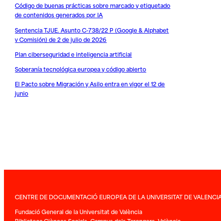
Código de buenas prácticas sobre marcado y etiquetado
de contenidos generados por IA
Sentencia TJUE. Asunto C-738/22 P (Google & Alphabet
v Comisión) de 2 de julio de 2026
Plan ciberseguridad e inteligencia artificial
Soberanía tecnológica europea y código abierto
El Pacto sobre Migración y Asilo entra en vigor el 12 de
junio
CENTRE DE DOCUMENTACIÓ EUROPEA DE LA UNIVERSITAT DE VALENCI
Fundació General de la Universitat de València
Biblioteca Ciènces Socials. Campus dels Tarongers. València.