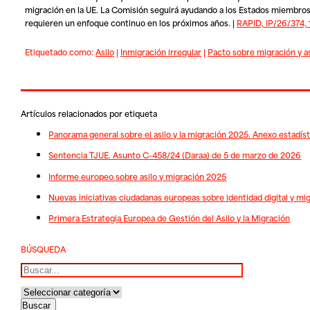
migración en la UE. La Comisión seguirá ayudando a los Estados miembros a 
requieren un enfoque continuo en los próximos años. |
RAPID, IP/26/374,
Etiquetado como:
Asilo
|
Inmigración irregular
|
Pacto sobre migración y as
Artículos relacionados por etiqueta
Panorama general sobre el asilo y la migración 2025. Anexo estadís
Sentencia TJUE. Asunto C-458/24 (Daraa) de 5 de marzo de 2026
Informe europeo sobre asilo y migración 2025
Nuevas iniciativas ciudadanas europeas sobre identidad digital y mig
Primera Estrategia Europea de Gestión del Asilo y la Migración
BÚSQUEDA
Buscar