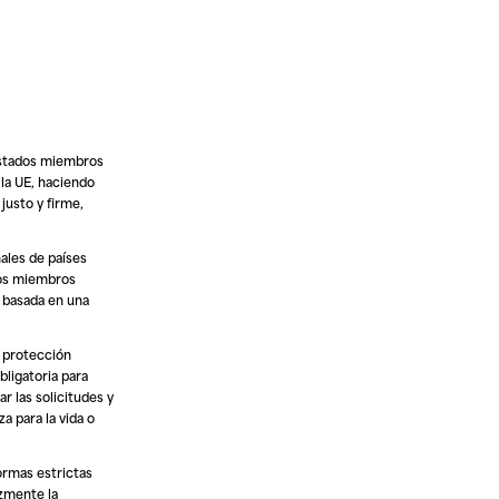
 Estados miembros
 la UE, haciendo
justo y firme,
nales de países
ados miembros
n basada en una
a protección
bligatoria para
r las solicitudes y
a para la vida o
normas estrictas
azmente la