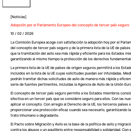
[
Noticias
]
Adopción por el Parlamento Europeo del concepto de tercer país seguro
10 / 02 / 2026
La Comisión Europea acoge con satisfacción la adopción hoy por el Parlam
del concepto de tercer país seguro y de la primera lista de la UE de paíse
que la tramitación del asilo sea más rápida y eficiente para los Estados m
garantizando al mismo tiempo la protección de los derechos fundamental
La primera lista de la UE de países de origen seguros permitirá a los Esta
incluidos en la lista de la UE cuyas solicitudes puedan ser infundadas. M
podrán tramitar dichas solicitudes de asilo de manera más rápida y eficie
serie de fuentes pertinentes, incluidas la Agencia de Asilo de la Unión E
El concepto de tercer país seguro permite a los Estados miembros consider
efectiva en un tercer país que se considere seguro para ellos. Con las nuev
aplicar el concepto. Con arreglo al Derecho de la UE, los terceros países
proporcionar una protección eficaz cuando sea necesario, garantizando la 
trato inhumano o degradante.
El Pacto sobre Migración y Asilo es la base de la política de asilo y migra
contra los abusos y un equilibrio entre responsabilidad y solidaridad. Co