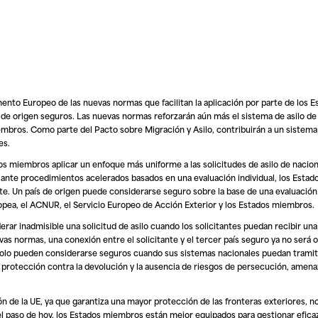
ento Europeo de las nuevas normas que facilitan la aplicación por parte de los
s de origen seguros. Las nuevas normas reforzarán aún más el sistema de asilo de
iembros. Como parte del Pacto sobre Migración y Asilo, contribuirán a un sistema 
es.
dos miembros aplicar un enfoque más uniforme a las solicitudes de asilo de nacio
ediante procedimientos acelerados basados en una evaluación individual, los Est
nte. Un país de origen puede considerarse seguro sobre la base de una evaluació
uropea, el ACNUR, el Servicio Europeo de Acción Exterior y los Estados miembros.
ar inadmisible una solicitud de asilo cuando los solicitantes puedan recibir un
as normas, una conexión entre el solicitante y el tercer país seguro ya no será o
 solo pueden considerarse seguros cuando sus sistemas nacionales puedan tramita
protección contra la devolución y la ausencia de riesgos de persecución, amenaz
ción de la UE, ya que garantiza una mayor protección de las fronteras exteriores, 
n el paso de hoy, los Estados miembros están mejor equipados para gestionar efic