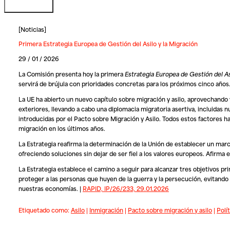
[
Noticias
]
Primera Estrategia Europea de Gestión del Asilo y la Migración
29 / 01 / 2026
La Comisión presenta hoy la primera
Estrategia Europea de Gestión del As
servirá de brújula con prioridades concretas para los próximos cinco años
La UE ha abierto un nuevo capítulo sobre migración y asilo, aprovechando 
exteriores, llevando a cabo una diplomacia migratoria asertiva, incluidas n
introducidas por el Pacto sobre Migración y Asilo. Todos estos factores ha
migración en los últimos años.
La Estrategia reafirma la determinación de la Unión de establecer un marc
ofreciendo soluciones sin dejar de ser fiel a los valores europeos. Afirma 
La Estrategia establece el camino a seguir para alcanzar tres objetivos princ
proteger a las personas que huyen de la guerra y la persecución, evitando 
nuestras economías. |
RAPID, IP/26/233, 29.01.2026
Etiquetado como:
Asilo
|
Inmigración
|
Pacto sobre migración y asilo
|
Polí