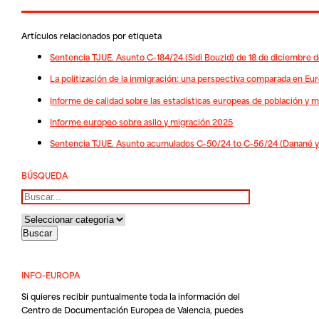
Artículos relacionados por etiqueta
Sentencia TJUE. Asunto C-184/24 (Sidi Bouzid) de 18 de diciembre 
La politización de la inmigración: una perspectiva comparada en Eur
Informe de calidad sobre las estadísticas europeas de población y 
Informe europeo sobre asilo y migración 2025
Sentencia TJUE. Asunto acumulados C-50/24 to C-56/24 (Danané y o
BÚSQUEDA
Buscar
INFO-EUROPA
Si quieres recibir puntualmente toda la información del
Centro de Documentación Europea de Valencia, puedes