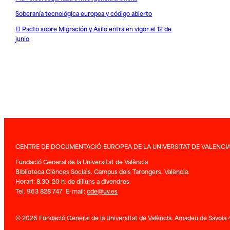
Soberanía tecnológica europea y código abierto
El Pacto sobre Migración y Asilo entra en vigor el 12 de
junio
CENTRE DE DOCUMENTACIÓ EUROPEA DE LA UNIVERSITAT DE VALENCI
Fundació General de la Universitat de València
Biblioteca Ciènces Socials. Campus dels Tarongers. València.
Horari: 8.30-20 h. de dilluns a divendres.
Tel. 963 828 747 E-mail:
cde@uv.es
© 2026 Fundació General de la Universitat de València. Amadeu de Savoia 4