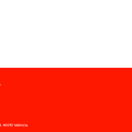
A
. 46010 València.