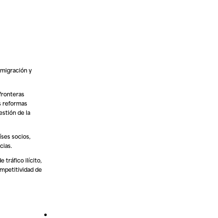
y migración y
fronteras
as reformas
estión de la
íses socios,
cias.
 tráfico ilícito,
ompetitividad de