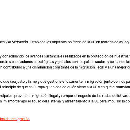
ilo y la Migración
. Establece los objetivos políticos de la UE en materia de asilo 
.
y consolidando los avances sustanciales realizados en la protección de nuestras 
uestras asociaciones estratégicas y globales con los países socios, y aplicando l
n contribuido a una disminución constante de la migración ilegal y a una mejor g
o que sea justo y firme y que gestione eficazmente la migración junto con los pa
el principio de que es Europa quien decide quién viene a la UE y en qué circunstan
ipales: prevenir la migración ilegal y romper el negocio de las redes delictivas de
al mismo tiempo el abuso del sistema, y atraer talento a la UE para impulsar la c
tica de inmigración