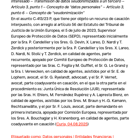
interesado — Transmisión de datos seudonimizados a un tercero —
Artículo 3, punto 1 — Concepto de “datos personales” — Artículo 3,
punto 6 — Concepto de “seudonimización”
En el asunto C‑413/23 P, que tiene por objeto un recurso de casación
interpuesto, con arreglo al artículo 56 del Estatuto del Tribunal de
Justicia de la Unión Europea, el 5 de julio de 2023,
Supervisor
Europeo de Protección de Datos
(SEPD), representado inicialmente
por la Sra. P. Candellier y los Sres. G. Devin, X. Lareo, D. Nardi y T.
Zerdick y posteriormente por la Sra. P. Candellier y los Sres. X. Lareo,
D. Nardi, N. Stolić y T. Zerdick, en calidad de agentes, parte
recurrente, apoyado por
Comité Europeo de Protección de Datos
,
representado por las Sras. C. Foglia y M. Gufflet, el Sr. G. Le Grand y
la Sra. I. Vereecken, en calidad de agentes, asistidos por el Sr. E. de
Lophem, avocat, el Sr. G. Ryelandt, advocaat, y el Sr. P. Vernet,
avocat, parte coadyuvante en casación, en el que la otra parte en el
procedimiento es:
Junta Única de Resolución
(JUR), representada
por las Sras. H. Ehlers, M. Fernández Rupérez y A. Lapresta Bienz, en
calidad de agentes, asistidas por los Sres. M. Braun y H.‑G. Kamann,
Rechtsanwälte, y el por Sr. F. Louis, avocat, parte demandante en
primera instancia, apoyada por
Comisión Europea
, representada por
los Sres. A. Bouchagiar y H. Kranenborg, en calidad de agentes, parte
coadyuvante en casación
(
Curia, 04.08.2025
)
Etiquetado como:
Datos personales
|
Entidades financieras
|