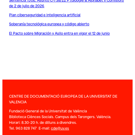
de 2 de julio de 2026
Plan ciberseguridad e inteligencia artificial
Soberanía tecnológica europea y código abierto
El Pacto sobre Migración y Asilo entra en vigor el 12 de junio
CENTRE DE DOCUMENTACIÓ EUROPEA DE LA UNIVERSITAT DE
VALENCIA
Fundació General de la Universitat de València
Biblioteca Ciènces Socials. Campus dels Tarongers. València.
Horari: 8.30-20 h. de dilluns a divendres.
Tel. 963 828 747 E-mail:
cde@uv.es