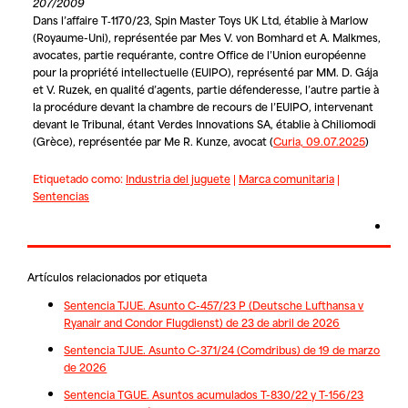
207/2009
Dans l’affaire T‑1170/23,
Spin Master Toys UK Ltd
, établie à Marlow
(Royaume-Uni), représentée par Mes V. von Bomhard et A. Malkmes,
avocates, partie requérante, contre
Office de l’Union européenne
pour la propriété intellectuelle
(EUIPO), représenté par MM. D. Gája
et V. Ruzek, en qualité d’agents, partie défenderesse, l’autre partie à
la procédure devant la chambre de recours de l’EUIPO, intervenant
devant le Tribunal, étant
Verdes Innovations SA, établie à Chiliomodi
(Grèce), représentée par Me R. Kunze, avocat
(
Curia, 09.07.2025
)
Etiquetado como:
Industria del juguete
|
Marca comunitaria
|
Sentencias
Artículos relacionados por etiqueta
Sentencia TJUE. Asunto C-457/23 P (Deutsche Lufthansa v
Ryanair and Condor Flugdienst) de 23 de abril de 2026
Sentencia TJUE. Asunto C-371/24 (Comdribus) de 19 de marzo
de 2026
Sentencia TGUE. Asuntos acumulados T-830/22 y T-156/23